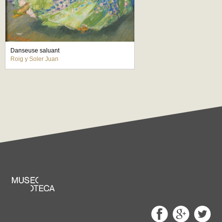
Danseuse saluant
Roig y Soler Juan