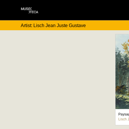
Artist: Lisch Jean Juste Gustave
Lisch 