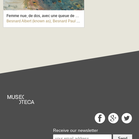
Femme nue, de dos, avec une queue de paon, la t?te de profil ? droite
Besnard Albert (known as), Besnard Paul Albert
Receive our newsletter
Send