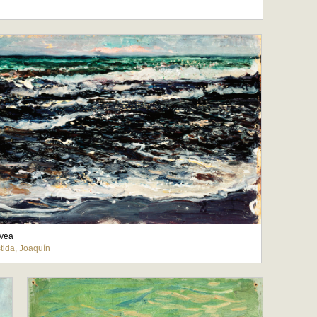
vea
tida, Joaquín