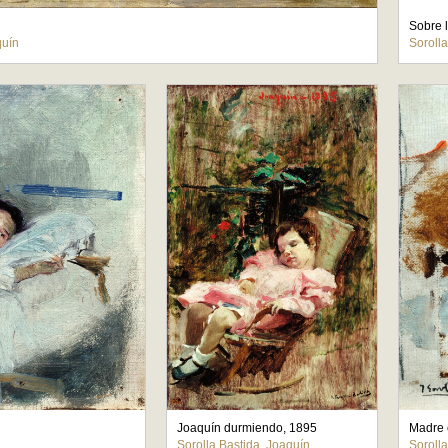
Sobre l
quín
Sorolla
Joaquín durmiendo, 1895
Madre 
Sorolla Bastida, Joaquín
Soroll