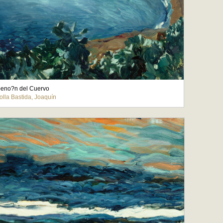
peno?n del Cuervo
olla Bastida, Joaquín