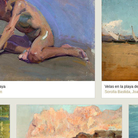
laya
Velas en la playa d
ín
Sorolla Bastida, Jo