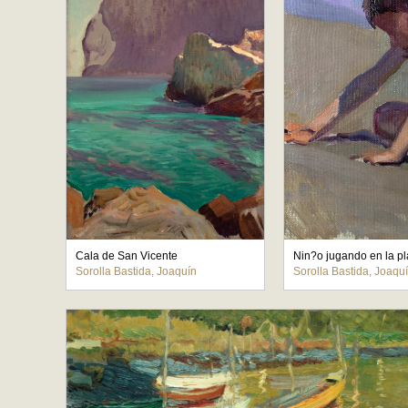
Cala de San Vicente
Nin?o jugando en la p
Sorolla Bastida, Joaquín
Sorolla Bastida, Joaqu