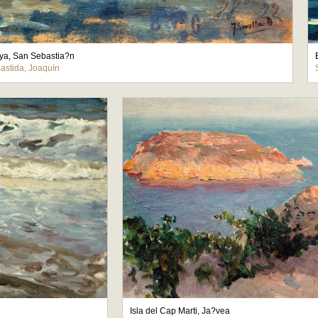
aya, San Sebastia?n
Bastida, Joaquín
Isla del Cap Marti, Ja?vea