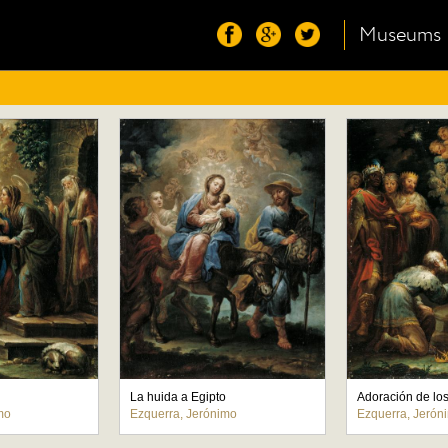
Museums
La huida a Egipto
Adoración de lo
mo
Ezquerra, Jerónimo
Ezquerra, Jerón