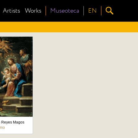
Artists
Works
Museoteca
EN
s Reyes Magos
imo