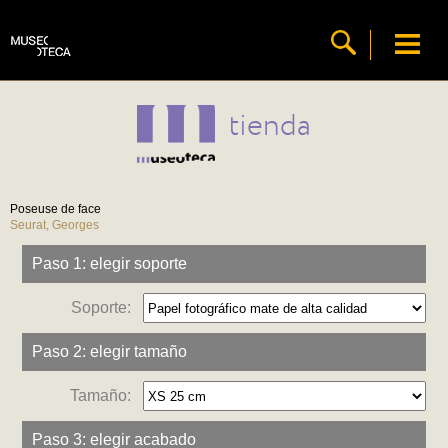
tienda
Poseuse de face
Seurat, Georges
Paso 1: elegir soporte
Soporte:
Paso 2: elegir tamaño
Tamaño:
Paso 3: elegir acabado