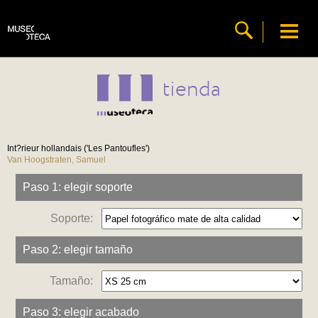
tienda
Int?rieur hollandais ('Les Pantoufles')
Van Hoogstraten, Samuel
Paso 1: elegir soporte
Soporte:
Paso 2: elegir tamaño
Tamaño:
Paso 3: elegir acabado