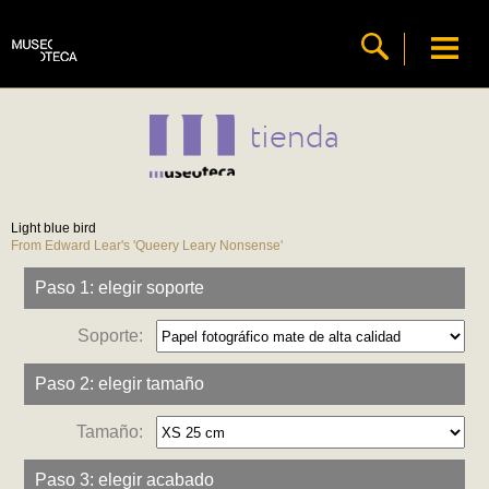
tienda
Light blue bird
From Edward Lear's 'Queery Leary Nonsense'
Paso 1: elegir soporte
Soporte:
Paso 2: elegir tamaño
Tamaño:
Paso 3: elegir acabado