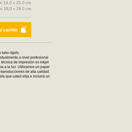
n 14,0 x 25,0 cm
to 18,0 x 29,0 cm
l carrito
 tubo rígido.
bitualmente a nivel profesional
 técnica de impresión es inkjet
ia a la luz. Utilizamos un papel
reproducciones de alta calidad.
da que usted elija e incluirá un