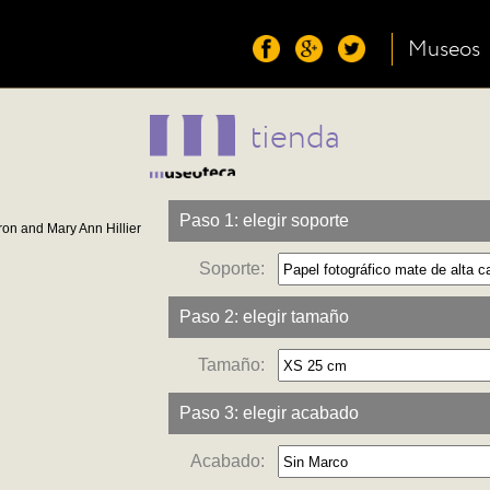
Museos
tienda
Paso 1: elegir soporte
on and Mary Ann Hillier
Soporte:
Paso 2: elegir tamaño
Tamaño:
Paso 3: elegir acabado
Acabado: