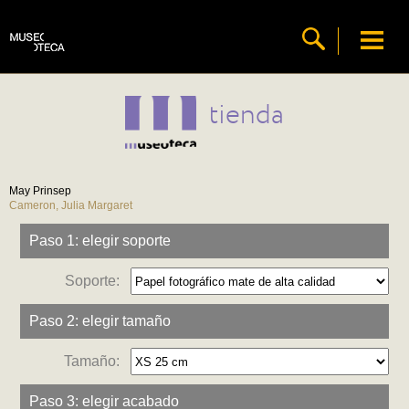
tienda
May Prinsep
Cameron, Julia Margaret
Paso 1: elegir soporte
Soporte:
Paso 2: elegir tamaño
Tamaño:
Paso 3: elegir acabado