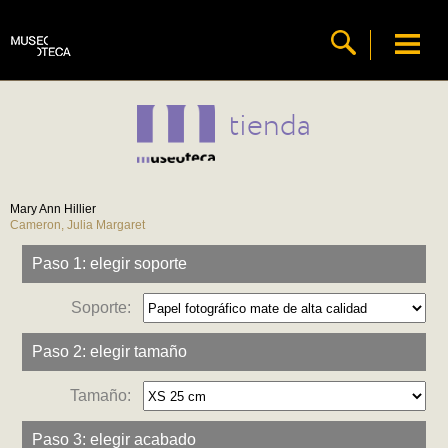
tienda
Mary Ann Hillier
Cameron, Julia Margaret
Paso 1: elegir soporte
Soporte:
Paso 2: elegir tamaño
Tamaño:
Paso 3: elegir acabado