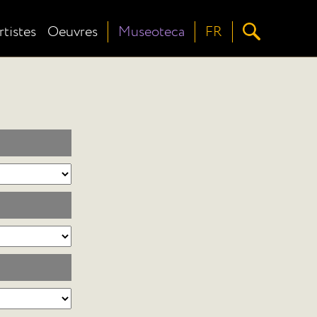
rtistes
Oeuvres
Museoteca
FR