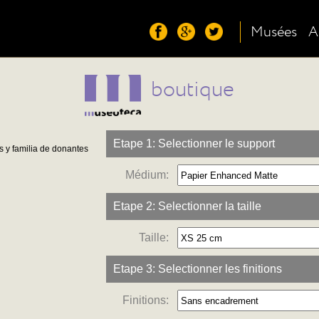
Musées
A
boutique
Etape 1: Selectionner le support
s y familia de donantes
Médium:
Etape 2: Selectionner la taille
Taille:
Etape 3: Selectionner les finitions
Finitions: