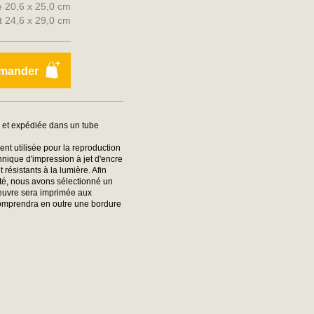
ge 20,6 x 25,0 cm
it 24,6 x 29,0 cm
mander
e et expédiée dans un tube
nt utilisée pour la reproduction
hnique d'impression à jet d'encre
ésistants à la lumière. Afin
ité, nous avons sélectionné un
oeuvre sera imprimée aux
comprendra en outre une bordure