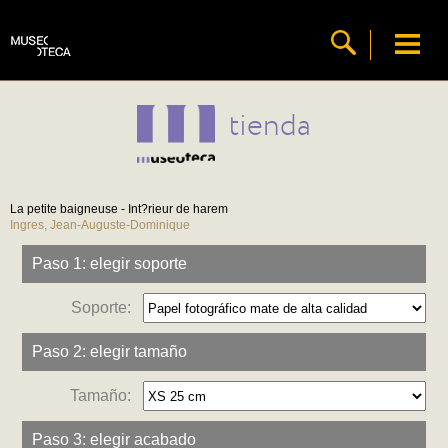
tienda
La petite baigneuse - Int?rieur de harem
Ingres, Jean-Auguste-Dominique
Paso 1: elegir soporte
Soporte:
Paso 2: elegir tamaño
Tamaño:
Paso 3: elegir acabado