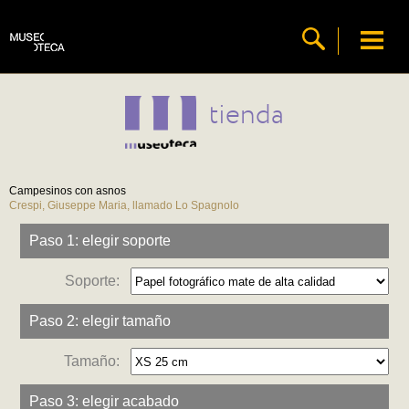
tienda
Campesinos con asnos
Crespi, Giuseppe Maria, llamado Lo Spagnolo
Paso 1: elegir soporte
Soporte:
Paso 2: elegir tamaño
Tamaño:
Paso 3: elegir acabado