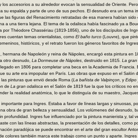
, y los accesorios a su alrededor evocan la sensualidad de Oriente. Per
ra su espalda y parte de uno de sus pechos. El desnudo era un tema im
ue las figuras del Renacimiento retratadas de esa manera habían sido e
ma a una tierra lejana. El tema de la odalisca había fascinado ya a Bouc
 por Théodore Chassériau (1819-1856), uno de los discípulos de Ingres
res cuentan temas orientalistas, como
El baño turco
(Louvre), que pintó
eninos, históricos, y el retrato fueron los géneros favoritos de Ingres
, hermana de Napoleón y reina de Nápoles, encargó esta pintura en 
a otro desnudo,
La Dormeuse de Nápoles
, destruido en 1815.
La gran
legado en 1806 para completar una beca en la Academia de Francia. E
que su arte era impopular en París. Las obras que expuso en el Salón 
y las pinturas que envió desde Roma (
La bañista de Valpinçon
, y
Edipo 
ión de
La gran odalisca
en el Salón de 1819 fue la que los críticos no en
nder la realidad anatómica, lo que le distinguía de su maestro, Jacqu
importante para Ingres. Estaba a favor de líneas largas y sinuosas, po
 una obra de gran belleza y sensualidad. Los volúmenes del desnudo, 
 profundidad. Ingres fue influenciado por la pintura manierista y, tal v
ste con las líneas abstractas, la presentación de los detalles, como po
nación paradójica se puede encontrar en el arte del gran escultor Anto
de colores también marca este trabajo como un punto y aparte. Ingres 