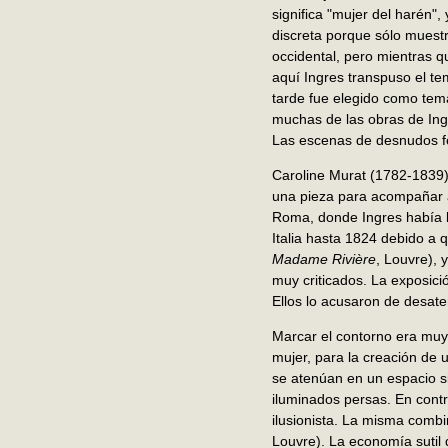
significa "mujer del harén"
discreta porque sólo muest
occidental, pero mientras q
aquí Ingres transpuso el te
tarde fue elegido como tema
muchas de las obras de Ing
Las escenas de desnudos fem
Caroline Murat (1782-1839)
una pieza para acompañar 
Roma, donde Ingres había l
Italia hasta 1824 debido a 
Madame Rivière
, Louvre), 
muy criticados. La exposic
Ellos lo acusaron de desate
Marcar el contorno era muy 
mujer, para la creación de
se atenúan en un espacio sin
iluminados persas. En contra
ilusionista. La misma combi
Louvre). La economía sutil 