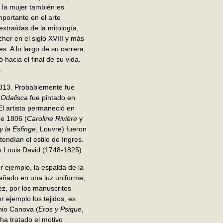
o la mujer también es
portante en el arte
xtraídas de la mitología,
her en el siglo XVIII y más
. A lo largo de su carrera,
 hacia el final de su vida.
.
1813. Probablemente fue
 Odalisca
fue pintado en
l artista permaneció en
de 1806 (
Caroline Rivière
y
y la Esfinge
, Louvre) fueron
tendían el estilo de Ingres.
es Louis David (1748-1825)
r ejemplo, la espalda de la
bañado en una luz uniforme,
ez, por los manuscritos
r ejemplo los tejidos, es
nio Canova (
Eros y Psique
,
ha tratado el motivo