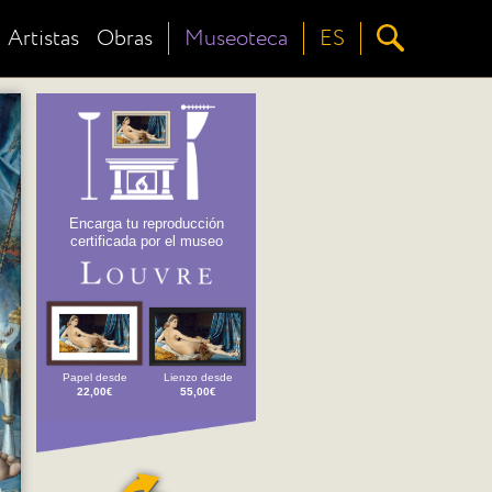
Artistas
Obras
Museoteca
ES
Encarga tu reproducción
certificada por el museo
Papel desde
Lienzo desde
22,00€
55,00€